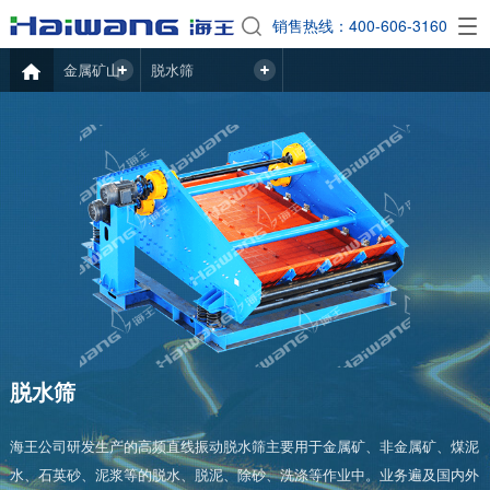
EN
销售热线：400-606-3160

金属矿山
脱水筛
脱水筛
海王公司研发生产的高频直线振动脱水筛主要用于金属矿、非金属矿、煤泥
水、石英砂、泥浆等的脱水、脱泥、除砂、洗涤等作业中。业务遍及国内外