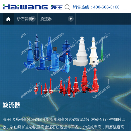
EN
销售热线：400-606-3160

砂石骨料
旋流器
旋流器
海王FX系列高效细砂回收旋流器和高效选砂旋流器针对砂石行业中细砂回
收、矿山尾矿选砂以及高含泥石粉脱泥等工况，分级效率高，耐磨强度高，